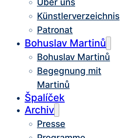
Über uns
Künstlerverzeichnis
Patronat
Bohuslav Martinů
Bohuslav Martinů
Begegnung mit
Martinů
Špalíček
Archiv
Presse
Programme