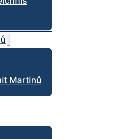
eichnis
nů
t Martinů