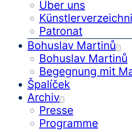
Über uns
Künstlerverzeichn
Patronat
Bohuslav Martinů
Bohuslav Martinů
Begegnung mit Ma
Špalíček
Archiv
Presse
Programme