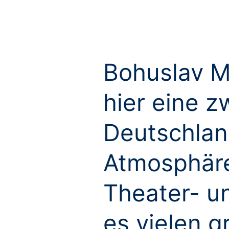
Bohuslav Ma
hier eine z
Deutschland
Atmosphäre 
Theater- u
es vielen g