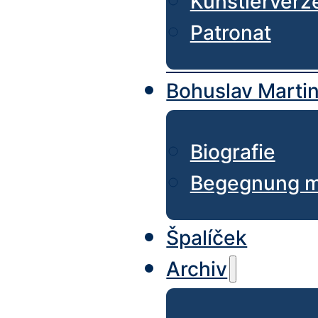
Künstlerverz
Patronat
Bohuslav Marti
Biografie
Begegnung mi
Špalíček
Archiv