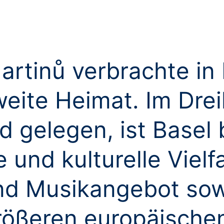
rtinů verbrachte in 
weite Heimat. Im Dre
 gelegen, ist Basel 
und kulturelle Vielf
nd Musikangebot sow
rößeren europäischen