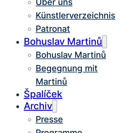
Über uns
Künstlerverzeichnis
Patronat
Bohuslav Martinů
Bohuslav Martinů
Begegnung mit
Martinů
Špalíček
Archiv
Presse
Programme