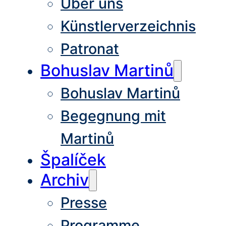
Über uns
Künstlerverzeichnis
Patronat
Bohuslav Martinů
Bohuslav Martinů
Begegnung mit
Martinů
Špalíček
Archiv
Presse
Programme